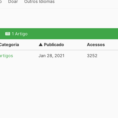
o
Doar
Outros Idiomas
1 Artigo
Categoria
▲ Publicado
Acessos
artigos
Jan 28, 2021
3252