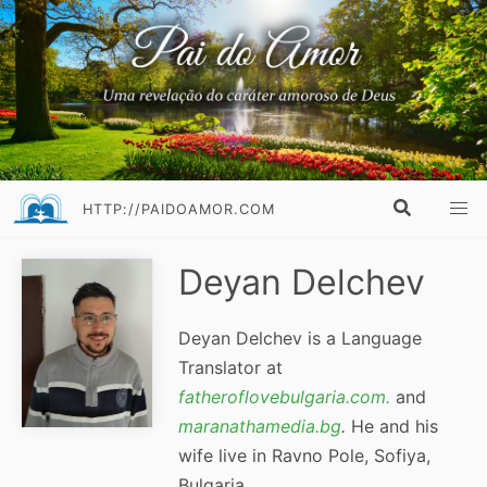
HTTP://PAIDOAMOR.COM
Deyan Delchev
Deyan Delchev is a Language
Translator at
fatheroflovebulgaria.com.
and
maranathamedia
.bg
.
He and his
wife live in Ravno Pole, Sofiya,
Bulgaria.