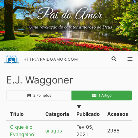
HTTP://PAIDOAMOR.COM
E.J. Waggoner
2 Folhetos
1 Artigo
▼
Título
Categoria
Publicado
Acessos
O que é o
Fev 05,
artigos
2966
Evangelho
2021