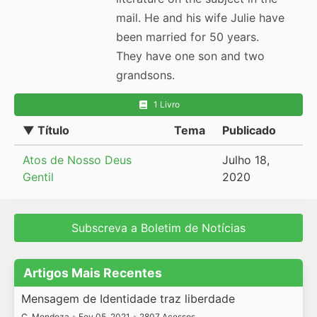
mail. He and his wife Julie have
been married for 50 years.
They have one son and two
grandsons.
1 Livro
▼ Título
Tema
Publicado
Atos de Nosso Deus
Julho 18,
Gentil
2020
Subscreva a Boletim de Notícias
Artigos Mais Recentes
Mensagem de Identidade traz liberdade
C. Mendoza
•
Fev 05, 2021
•
2807 Acessos