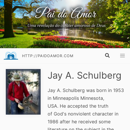
HTTP://PAIDOAMOR.COM
Jay A. Schulberg
Jay A. Schulberg was born in 1953
in Minneapolis Minnesota,
USA. He accepted the truth
of God's nonviolent character in
1986 after he received some
literature on the subject in the